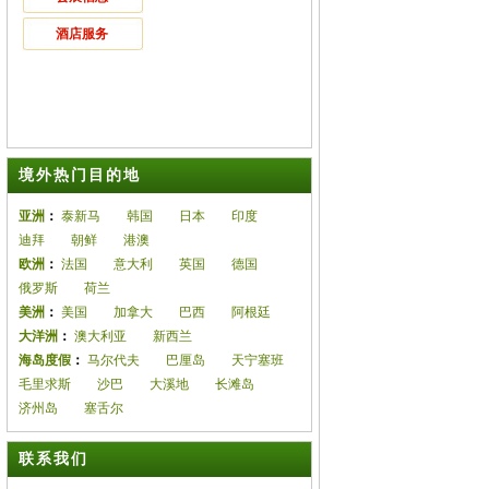
酒店服务
境外热门目的地
亚洲
：
泰新马
韩国
日本
印度
迪拜
朝鲜
港澳
欧洲
：
法国
意大利
英国
德国
俄罗斯
荷兰
美洲
：
美国
加拿大
巴西
阿根廷
大洋洲
：
澳大利亚
新西兰
海岛度假
：
马尔代夫
巴厘岛
天宁塞班
毛里求斯
沙巴
大溪地
长滩岛
济州岛
塞舌尔
联系我们