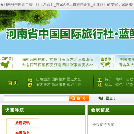
★河南省中国青年旅行社【总部】_首家A股上市旅游企业_企业旅行的专家，家庭旅
海南
云南
桂林
北京
厦门
黄山
东北
三峡
海滨
美国
港
大连
西部
西藏
西安
江南
四川
张家界
更多>>
普吉岛
出境旅游
国内旅游
景点大全
特价
热销
自助
省内旅游
商旅服务
旅游之最
精品
特色
特别
热门景点：
快速导航
会展信息
旅游资讯
·
会议接待方案
会展信息