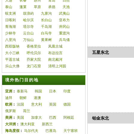
大连
长春
苏州
青岛
日照
泰山
蓬莱
草原
承德
天池
蜈支洲
鼓浪屿
九寨沟
武夷山
日喀则
哈尔滨
长白山
亚布力
青海湖
塔尔寺
千岛湖
井冈山
少林寺
云台山
白马寺
重渡沟
八里沟
万仙山
黄果树
兵马俑
西双版纳
香格里拉
凤凰古城
五星东北
大小三峡
呼伦贝尔
布达拉宫
平遥古城
乔家大院
南北戴河
乐山大佛
龙门石窟
清明上河园
境外热门目的地
亚洲
：
泰新马
韩国
日本
印度
迪拜
朝鲜
港澳
欧洲
：
法国
意大利
英国
德国
俄罗斯
荷兰
美洲
：
美国
加拿大
巴西
阿根廷
铂金东北
大洋洲
：
澳大利亚
新西兰
海岛度假
：
马尔代夫
巴厘岛
天宁塞班