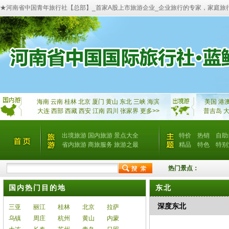
★河南省中国青年旅行社【总部】_首家A股上市旅游企业_企业旅行的专家，家庭旅
海南
云南
桂林
北京
厦门
黄山
东北
三峡
海滨
美国
港
大连
西部
西藏
西安
江南
四川
张家界
更多>>
普吉岛
出境旅游
国内旅游
景点大全
特价
热销
自助
省内旅游
商旅服务
旅游之最
精品
特色
特别
热门景点：
国内热门目的地
东北
深度东北
三亚
丽江
桂林
北京
拉萨
乌镇
周庄
杭州
黄山
内蒙