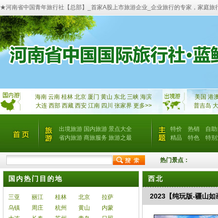
★河南省中国青年旅行社【总部】_首家A股上市旅游企业_企业旅行的专家，家庭旅
海南
云南
桂林
北京
厦门
黄山
东北
三峡
海滨
美国
港
大连
西部
西藏
西安
江南
四川
张家界
更多>>
普吉岛
出境旅游
国内旅游
景点大全
特价
热销
自助
省内旅游
商旅服务
旅游之最
精品
特色
特别
热门景点：
国内热门目的地
西北
2023【纯玩版-疆山如
三亚
丽江
桂林
北京
拉萨
乌镇
周庄
杭州
黄山
内蒙