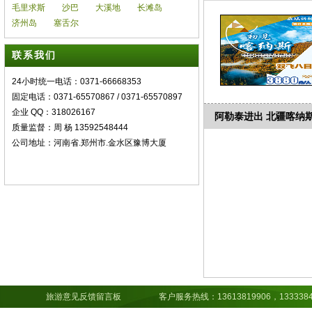
毛里求斯
沙巴
大溪地
长滩岛
济州岛
塞舌尔
联系我们
24小时统一电话：0371-66668353
固定电话：0371-65570867 / 0371-65570897
企业 QQ：318026167
阿勒泰进出 北疆喀纳
质量监督：周 杨 13592548444
公司地址：河南省.郑州市.金水区豫博大厦
旅游意见反馈留言板
客户服务热线：13613819906，13333843891，15