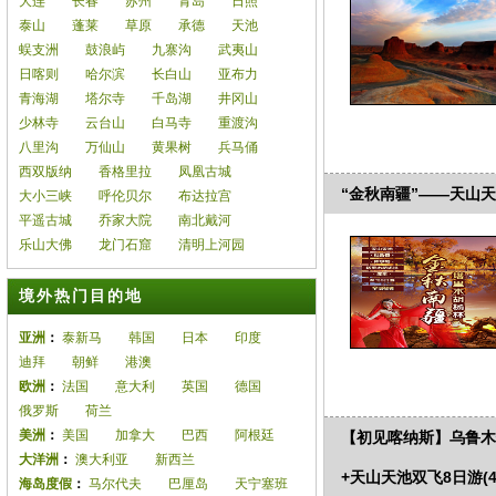
大连
长春
苏州
青岛
日照
泰山
蓬莱
草原
承德
天池
蜈支洲
鼓浪屿
九寨沟
武夷山
日喀则
哈尔滨
长白山
亚布力
青海湖
塔尔寺
千岛湖
井冈山
少林寺
云台山
白马寺
重渡沟
八里沟
万仙山
黄果树
兵马俑
西双版纳
香格里拉
凤凰古城
“金秋南疆”——天山天
大小三峡
呼伦贝尔
布达拉宫
平遥古城
乔家大院
南北戴河
乐山大佛
龙门石窟
清明上河园
境外热门目的地
亚洲
：
泰新马
韩国
日本
印度
迪拜
朝鲜
港澳
欧洲
：
法国
意大利
英国
德国
俄罗斯
荷兰
美洲
：
美国
加拿大
巴西
阿根廷
【初见喀纳斯】乌鲁木
大洋洲
：
澳大利亚
新西兰
+天山天池双飞8日游(4
海岛度假
：
马尔代夫
巴厘岛
天宁塞班