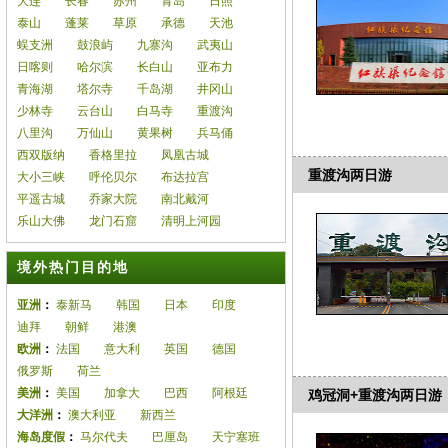
大连
长春
苏州
青岛
日照
泰山
蓬莱
草原
承德
天池
蜈支洲
鼓浪屿
九寨沟
武夷山
日喀则
哈尔滨
长白山
亚布力
青海湖
塔尔寺
千岛湖
井冈山
少林寺
云台山
白马寺
重渡沟
八里沟
万仙山
黄果树
兵马俑
西双版纳
香格里拉
凤凰古城
重渡沟两日游
大小三峡
呼伦贝尔
布达拉宫
平遥古城
乔家大院
南北戴河
乐山大佛
龙门石窟
清明上河园
境外热门目的地
亚洲
：
泰新马
韩国
日本
印度
迪拜
朝鲜
港澳
欧洲
：
法国
意大利
英国
德国
俄罗斯
荷兰
美洲
：
美国
加拿大
巴西
阿根廷
鸡冠洞+重渡沟两日游
大洋洲
：
澳大利亚
新西兰
海岛度假
：
马尔代夫
巴厘岛
天宁塞班