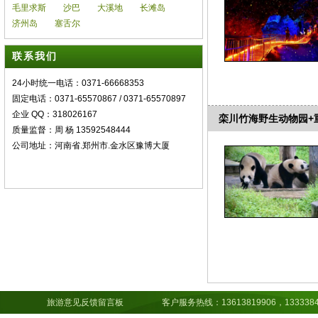
毛里求斯
沙巴
大溪地
长滩岛
济州岛
塞舌尔
联系我们
24小时统一电话：0371-66668353
固定电话：0371-65570867 / 0371-65570897
企业 QQ：318026167
栾川竹海野生动物园+
质量监督：周 杨 13592548444
公司地址：河南省.郑州市.金水区豫博大厦
旅游意见反馈留言板
客户服务热线：13613819906，13333843891，15