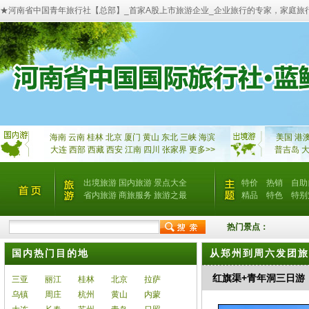
★河南省中国青年旅行社【总部】_首家A股上市旅游企业_企业旅行的专家，家庭旅
海南
云南
桂林
北京
厦门
黄山
东北
三峡
海滨
美国
港
大连
西部
西藏
西安
江南
四川
张家界
更多>>
普吉岛
出境旅游
国内旅游
景点大全
特价
热销
自助
省内旅游
商旅服务
旅游之最
精品
特色
特别
热门景点：
国内热门目的地
从郑州到周六发团旅
红旗渠+青年洞三日游
三亚
丽江
桂林
北京
拉萨
乌镇
周庄
杭州
黄山
内蒙