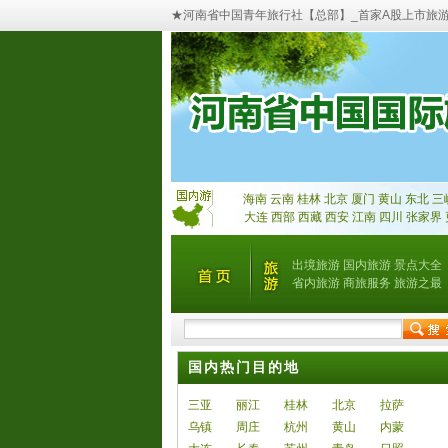
★河南省中国青年旅行社【总部】_首家A股上市旅
海南
云南
桂林
北京
厦门
黄山
东北
三
大连
西部
西藏
西安
江南
四川
张家界
出境旅游
国内旅游
景点大全
省内旅游
商旅服务
旅游之最
国内热门目的地
三亚
丽江
桂林
北京
拉萨
乌镇
周庄
杭州
黄山
内蒙