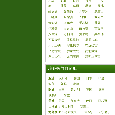
大连
长春
苏州
青岛
日照
泰山
蓬莱
草原
承德
天池
蜈支洲
鼓浪屿
九寨沟
武夷山
日喀则
哈尔滨
长白山
亚布力
青海湖
塔尔寺
千岛湖
井冈山
少林寺
云台山
白马寺
重渡沟
八里沟
万仙山
黄果树
兵马俑
西双版纳
香格里拉
凤凰古城
大小三峡
呼伦贝尔
布达拉宫
平遥古城
乔家大院
南北戴河
乐山大佛
龙门石窟
清明上河园
境外热门目的地
亚洲
：
泰新马
韩国
日本
印度
迪拜
朝鲜
港澳
欧洲
：
法国
意大利
英国
德国
俄罗斯
荷兰
美洲
：
美国
加拿大
巴西
阿根廷
大洋洲
：
澳大利亚
新西兰
海岛度假
：
马尔代夫
巴厘岛
天宁塞班