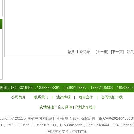
总共 1 条记录 [上一页] [下一页] 跳
819906，13333843891，15093117877，17837105000，19503863866，
公司简介
|
联系我们
|
法律声明
|
项目合作
| 合同模板下载
友情链接：
官方微博
|
郑州火车站
|
pyright © 2011 河南省中国国际旅行社·蓝鲸 合伙人 版权所有
豫ICP备2024043013
1，15093117877，17837105000，19503863866，13592548444， 03
网站技术支持：
中域在线