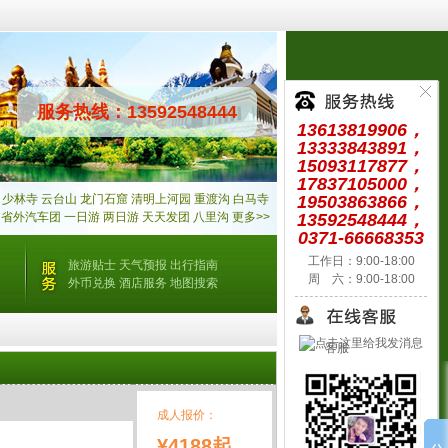
服务热线：13592548444
13613819906，
13333843891，
15093117877，
17837105000，
少林寺
云台山
龙门石窟
清明上河园
重渡沟
白马寺
19503863866，
省外汽车团
一日游
两日游
天天发团
八里沟
更多>>
13592548444，
0371-66668353
工作日：9:00-18:00
旅游贴士
天气预报
出行指南
周 六：9:00-18:00
外币兑换
酒店服务
地图搜索
客服
成人报价：
¥4188起