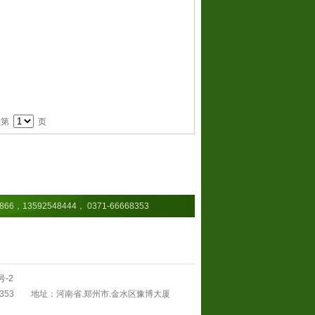
到第
页
13592548444， 0371-66668353
号-2
71-66668353 地址：河南省.郑州市.金水区豫博大厦