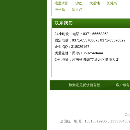
毛里求斯
沙巴
大溪地
长滩岛
济州岛
塞舌尔
联系我们
24小时统一电话：0371-66668353
固定电话：0371-65570867 / 0371-65570897
企业 QQ：318026167
质量监督：周 杨 13592548444
公司地址：河南省.郑州市.金水区豫博大厦
旅游意见反馈留言板
客户服务热线：13613
Co
全国统一电话：13613819906，1333384389