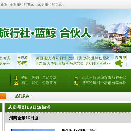
游企业_企业旅行的专家，家庭旅行的管家。
峡
海滨
美国
港澳
海岛
日韩
欧洲
非洲
游轮
迪拜
巴厘岛
更多>>
普吉岛
大溪地
泰新马
马尔代夫
澳大利亚
更多>>
特价
热销
自助自驾
风土人情
旅游攻略
行程手记
精品
特色
特别策划
博客论坛
行业动态
分享体验
热门景点：
从郑州到16日游旅游
河南全景16日游
报名手续办理地：
郑州