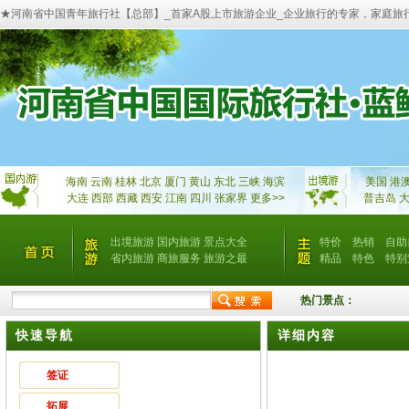
★河南省中国青年旅行社【总部】_首家A股上市旅游企业_企业旅行的专家，家庭旅
海南
云南
桂林
北京
厦门
黄山
东北
三峡
海滨
美国
港
大连
西部
西藏
西安
江南
四川
张家界
更多>>
普吉岛
出境旅游
国内旅游
景点大全
特价
热销
自助
省内旅游
商旅服务
旅游之最
精品
特色
特别
热门景点：
快速导航
详细内容
签证
拓展