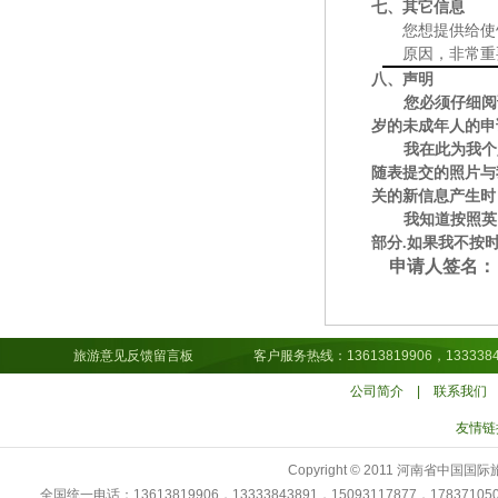
七、其它信息
您想提供给使
原因，非常重
八、声明
您必须仔细阅
岁的未成年人的申
我在此为我个
随表提交的照片与
关的新信息产生时
我知道按照英
部分.如果我不按
申请人签名：
旅游意见反馈留言板
客户服务热线：13613819906，13333843891，15
公司简介
|
联系我们
友情链
Copyright © 2011 河南省中
全国统一电话：13613819906，13333843891，15093117877，178371