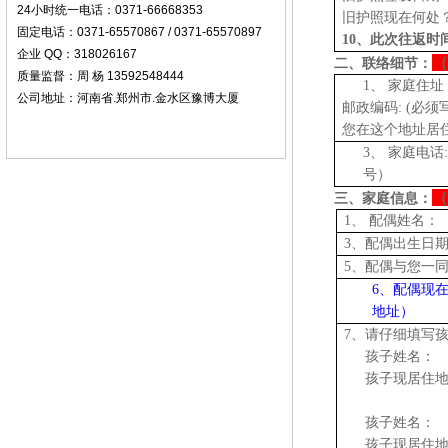
24小时统一电话：0371-66668353
旧护照现在何处
固定电话：0371-65570867 / 0371-65570897
10、此次往返时
企业 QQ：318026167
（
二、联络细节：
质量监督：周 杨 13592548444
1、
家庭住址
公司地址：河南省.郑州市.金水区豫博大厦
邮政编码
:
(必须写
您在这个地址居
3、
家庭电话
号）
（
三、家庭信息：
1、 配偶姓名：
3、配偶出生日
5、配偶与您
6、配偶现
地址）
7、请仔细填写
孩子姓名：
孩子现居住
孩子姓名：
孩子现居住