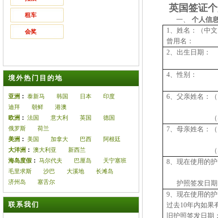
英国签证个
租车
一、
个人信
1、姓名：
会奖
曾用名：
2、出生日期：
4、性别：
境外热门目的地
亚洲
：
泰新马
韩国
日本
印度
6、父亲姓名
迪拜
朝鲜
港澳
欧洲
：
法国
意大利
英国
德国
（
俄罗斯
荷兰
7、母亲姓名：
美洲
：
美国
加拿大
巴西
阿根廷
大洋洲
：
澳大利亚
新西兰
（
海岛度假
：
马尔代夫
巴厘岛
天宁塞班
8、现在使
毛里求斯
沙巴
大溪地
长滩岛
济州岛
塞舌尔
护照签发日期
9、现在使用的
联系我们
过去
10年内
旧护照签发日期