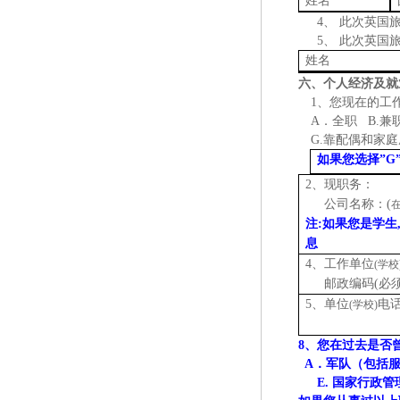
姓名
4、
此次英国
5、
此次英国
姓名
六、个人经济及就
1、您现在的工作
A．全职 B.兼
G.靠配偶和家
如果您选择
”
G
2、现职务：
公司名称：
(
注
:如果您是学生
息
4、工作单位
(学校
邮政编码
(必
5、单位
电
(学校)
8、您在过去是否
A．军队（包括服
E. 国家行政