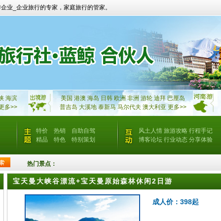
游企业_企业旅行的专家，家庭旅行的管家。
峡
海滨
美国
港澳
海岛
日韩
欧洲
非洲
游轮
迪拜
巴厘岛
更多>>
普吉岛
大溪地
泰新马
马尔代夫
澳大利亚
更多>>
特价
热销
自助自驾
风土人情
旅游攻略
行程手记
精品
特色
特别策划
博客论坛
行业动态
分享体验
热门景点：
宝天曼大峡谷漂流+宝天曼原始森林休闲2日游
成人价：398起