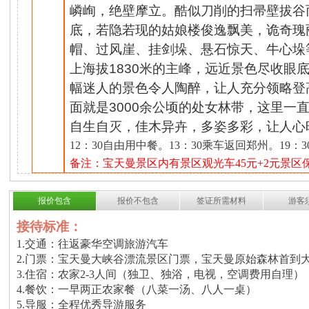
嶙峋，绝壁摩立。酷似刀削的扫帚壁拔谷
底，若隐若现的姑娘楼俊逸飘美，诡奇瑰
帽、过风崖、挂剑垛、悬石惊天、牛心垛
上海拔1830米的主峰，远近景色尽收眼
幅迷人的景色令人陶醉，让人充分领略登
面就是3000余公顷的处女林带，这里一
自生自灭，佳木异卉，多姿多彩，让人心
12：30自由用中餐
。
13：30乘车返回郑州
。
19：3
备注：宝天曼景区内有景区观光车
45元+2元景区
报价包含
报价不包含
签证所需材料
游客
接待标准：
1.交通：往返豪华空调旅游汽车
2.门票：
宝天曼
大峡谷
漂流
景区门票，
宝天曼原始森林首到
3.住宿：农家2-3人间（独卫、独浴，电视，空调费用自理）
4.餐饮：一早两正农家餐（八菜一汤、八人一桌）
5.导服：全程优秀导游服务