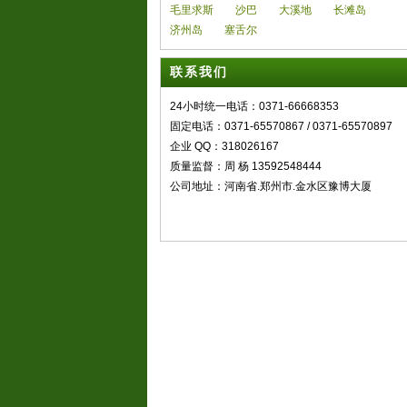
毛里求斯
沙巴
大溪地
长滩岛
济州岛
塞舌尔
联系我们
24小时统一电话：0371-66668353
固定电话：0371-65570867 / 0371-65570897
企业 QQ：318026167
质量监督：周 杨 13592548444
公司地址：河南省.郑州市.金水区豫博大厦