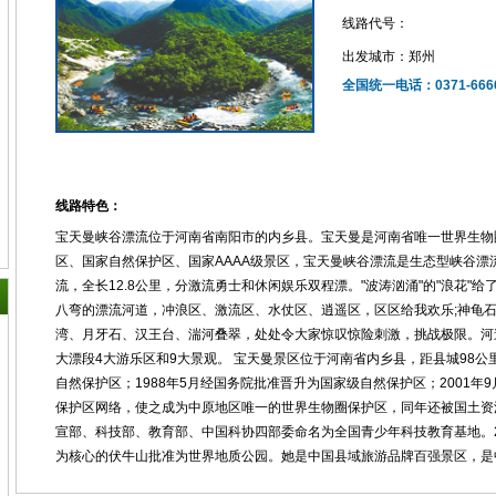
线路代号：
出发城市：郑州
全国统一电话：0371-6666
线路特色：
宝天曼峡谷漂流位于河南省南阳市的内乡县。宝天曼是河南省唯一世界生物
区、国家自然保护区、国家AAAA级景区，宝天曼峡谷漂流是生态型峡谷漂
流，全长12.8公里，分激流勇士和休闲娱乐双程漂。"波涛汹涌"的"浪花"
八弯的漂流河道，冲浪区、激流区、水仗区、逍遥区，区区给我欢乐;神龟
湾、月牙石、汉王台、湍河叠翠，处处令大家惊叹惊险刺激，挑战极限。河
大漂段4大游乐区和9大景观。 宝天曼景区位于河南省内乡县，距县城98公里
自然保护区；1988年5月经国务院批准晋升为国家级自然保护区；2001
保护区网络，使之成为中原地区唯一的世界生物圈保护区，同年还被国土资源
宣部、科技部、教育部、中国科协四部委命名为全国青少年科技教育基地。2
为核心的伏牛山批准为世界地质公园。她是中国县域旅游品牌百强景区，是