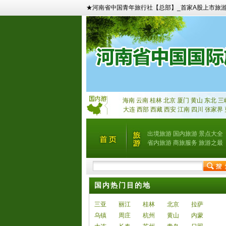
★河南省中国青年旅行社【总部】_首家A股上市旅
海南
云南
桂林
北京
厦门
黄山
东北
三
大连
西部
西藏
西安
江南
四川
张家界
出境旅游
国内旅游
景点大全
省内旅游
商旅服务
旅游之最
国内热门目的地
三亚
丽江
桂林
北京
拉萨
乌镇
周庄
杭州
黄山
内蒙