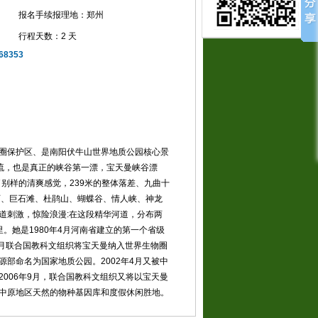
报名手续报理地：郑州
行程天数：2 天
8353
圈保护区、是南阳伏牛山世界地质公园核心景
流，也是真正的峡谷第一漂，宝天曼峡谷漂
给了别样的清爽感觉，239米的整体落差、九曲十
石、巨石滩、杜鹃山、蝴蝶谷、情人峡、神龙
道刺激，惊险浪漫:在这段精华河道，分布两
。她是1980年4月河南省建立的第一个省级
年9月联合国教科文组织将宝天曼纳入世界生物圈
部命名为国家地质公园。2002年4月又被中
006年9月，联合国教科文组织又将以宝天曼
中原地区天然的物种基因库和度假休闲胜地。