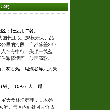
为准)
景区；抵达用午餐
。
我国长江以北规模最大、品
8公里的河段，自然落差239
，人在舟中行，头顶一线蓝
不住激情满怀，放声高歌。
漂、花石滩、蝴蝶谷等九大景
0分钟）
（
5-6）人一船
。
宝天曼林海莽莽，古木参
风流。景区内到处可见怪古