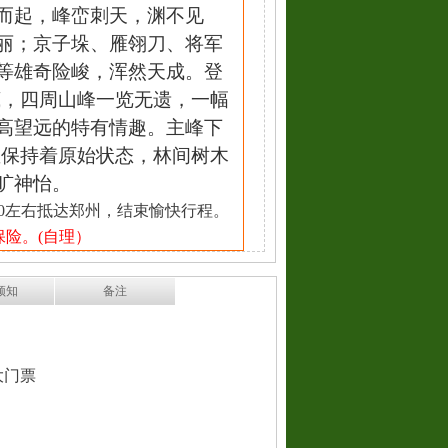
而起，峰峦刺天，渊不见
丽；京子垛、雁翎刀、将军
等雄奇险峻，浑然天成。登
底，四周山峰一览无遗，一幅
高望远的特有情趣。主峰下
直保持着原始状态，林间树木
旷神怡
。
0
左右
抵达郑州，结束愉快行程
。
保险。(自理）
须知
备注
大
门票