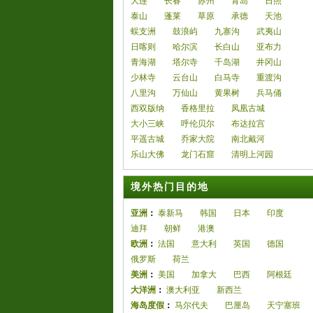
大连
长春
苏州
青岛
日照
泰山
蓬莱
草原
承德
天池
蜈支洲
鼓浪屿
九寨沟
武夷山
日喀则
哈尔滨
长白山
亚布力
青海湖
塔尔寺
千岛湖
井冈山
少林寺
云台山
白马寺
重渡沟
八里沟
万仙山
黄果树
兵马俑
西双版纳
香格里拉
凤凰古城
大小三峡
呼伦贝尔
布达拉宫
平遥古城
乔家大院
南北戴河
乐山大佛
龙门石窟
清明上河园
境外热门目的地
亚洲
：
泰新马
韩国
日本
印度
迪拜
朝鲜
港澳
欧洲
：
法国
意大利
英国
德国
俄罗斯
荷兰
美洲
：
美国
加拿大
巴西
阿根廷
大洋洲
：
澳大利亚
新西兰
海岛度假
：
马尔代夫
巴厘岛
天宁塞班