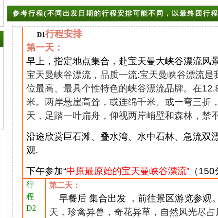
参考行程(不同出发日期的行程安排可能不同，以最终团行程
行程安排
D1
第一天：
早上，指定地点集合，赴
宝天曼大峡谷漂流
风
宝天曼
峡谷漂流，品质一流:宝天曼峡谷漂流是
位最高、最具个性特色的峡谷漂流品牌。在12.
米。两岸悬崖高耸，或连绵千米、或一弯三折
天，足踏一叶扁舟，仰视两岸峭壁和森林，禁
沿途欣赏巨石滩、叠水湾、水中石林、急流双
观
.
下午参加“
中原最原始的宝天曼峡谷漂流
”
（15
行
第二天：
程
早
餐后
集合出发
，前往景区游览参观
D2
天，珍禽异兽，奇花异草，自然风光尽占