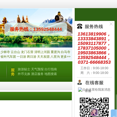
服务热线：13592548444
13613819906，
13333843891，
15093117877，
17837105000，
少林寺
云台山
龙门石窟
清明上河园
重渡沟
白马寺
19503863866，
省外汽车团
一日游
两日游
天天发团
八里沟
更多>>
13592548444，
0371-66668353
工作日：9:00-18:00
旅游贴士
天气预报
出行指南
周 六：9:00-18:00
外币兑换
酒店服务
地图搜索
客服