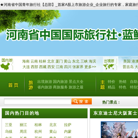
★河南省中国青年旅行社【总部】_首家A股上市旅游企业_企业旅行的专家，家庭旅
海南
云南
桂林
北京
厦门
黄山
东北
三峡
海滨
美国
港
大连
西部
西藏
西安
江南
四川
张家界
更多>>
普吉岛
出境旅游
国内旅游
景点大全
特价
热销
自助
省内旅游
商旅服务
旅游之最
精品
特色
特别
热门景点：
国内热门目的地
东京迪士尼大阪富士
三亚
丽江
桂林
北京
拉萨
乌镇
周庄
杭州
黄山
内蒙