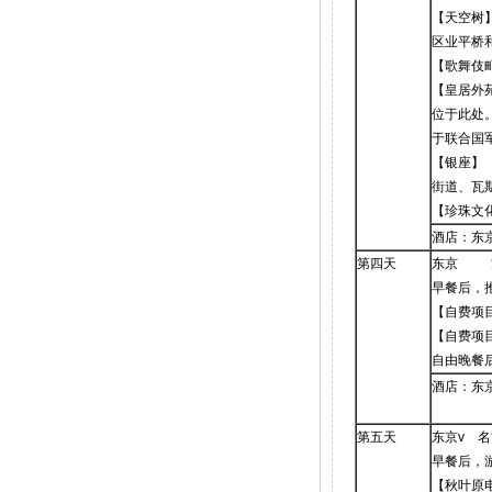
【天空树
区业平桥
【歌舞伎
【皇居外
位于此处
于联合国
【银座】
街道、瓦
【珍珠文
酒店：东
第四天
东京 方
早餐后，
【自费项目
【自费项目
自由晚餐
酒店：东
第五天
东京v 名
早餐后，
【秋叶原