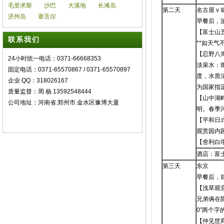
毛里求斯
沙巴
大溪地
长滩岛
第二天
名古屋 v
济州岛
塞舌尔
早餐后，
【富士山
联系我们
**如天气
【忍野八
24小时统一电话：0371-66668353
淡泉水：
固定电话：0371-65570867 / 0371-65570897
度，水质清
企业 QQ：318026167
为国家指
质量监督：周 杨 13592548444
【山中湖畔
公司地址：河南省.郑州市.金水区豫博大厦
明。春季
【平和日
观赏园内
【舍利白
酒店：富
第三天
东京 方
早餐后，
【浅草观
兄弟俩在
0”两个字
【仲见世