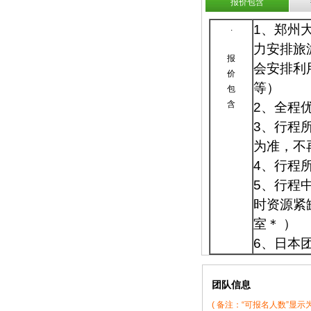
报价包含
1、郑州
.
力安排旅
报
会安排利
价
等）
包
含
2、全程
3、行程
为准，不
4、行程
5、行程
时资源紧
室＊ ）
6、日本
团队信息
( 备注：“可报名人数”显示