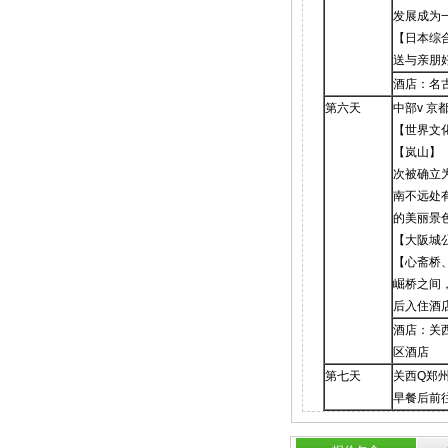
发展成为
【日本综
送与亲朋
酒店：名
第六天
中部v 京
【世界文
【岚山】
次被确立
南不远处
的美丽景
【大阪城
【心斋桥
崛桥之间
后入住酒
酒店：关西
区酒店
第七天
关西Q郑州
早餐后前