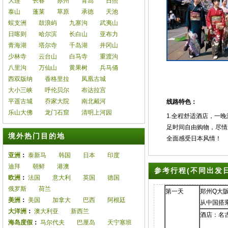
大连
长春
苏州
青岛
日照
泰山
蓬莱
草原
承德
天池
蜈支洲
鼓浪屿
九寨沟
武夷山
日喀则
哈尔滨
长白山
亚布力
青海湖
塔尔寺
千岛湖
井冈山
少林寺
云台山
白马寺
重渡沟
八里沟
万仙山
黄果树
兵马俑
西双版纳
香格里拉
凤凰古城
大小三峡
呼伦贝尔
布达拉宫
平遥古城
乔家大院
南北戴河
线路特色：
乐山大佛
龙门石窟
清明上河园
1.全程舒适酒店，一
足时间自由购物，尽情
境外热门目的地
全面感受日本风情！
亚洲
：
泰新马
韩国
日本
印度
迪拜
朝鲜
港澳
参考行程(不同出发
欧洲
：
法国
意大利
英国
德国
俄罗斯
荷兰
第一天
郑州Q大阪
美洲
：
美国
加拿大
巴西
阿根廷
从中国搭
大洋洲
：
澳大利亚
新西兰
酒店：名
海岛度假
：
马尔代夫
巴厘岛
天宁塞班